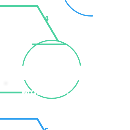
4
Make sure to smile