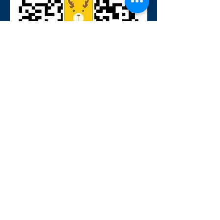
Want to Get in Touch?
Information
Adresse : 205, chemin Torbay #4,
Markham, ON L3R 3W4
E-mail: